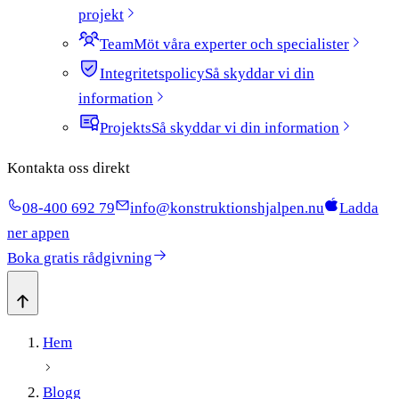
projekt
Team
Möt våra experter och specialister
Integritetspolicy
Så skyddar vi din
information
Projekts
Så skyddar vi din information
Kontakta oss direkt
08-400 692 79
info@konstruktionshjalpen.nu
Ladda
ner appen
Boka gratis rådgivning
Hem
Blogg