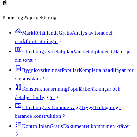
Planering & projektering
Markförhållande
Gratis
Analys av tomt och
markförutsättningar
Utredning av detaljplan
Vad detaljplanen tillåter på
din tomt
Bygglovsritningar
Populär
Kompletta handlingar för
din ansökan
Konstruktionsritning
Populär
Beräkningar och
detaljer för bygget
Utredning av bärande vägg
Trygg håltagning i
bärande konstruktion
Kontrollplan
Gratis
Dokumentet kommunen kräver