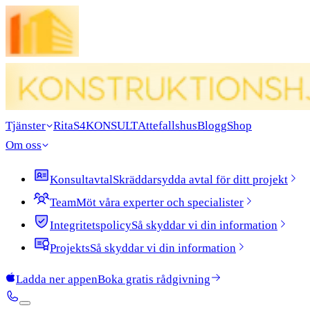
Tjänster
Rita
S4KONSULT
Attefallshus
Blogg
Shop
Om oss
Konsultavtal
Skräddarsydda avtal för ditt projekt
Team
Möt våra experter och specialister
Integritetspolicy
Så skyddar vi din information
Projekts
Så skyddar vi din information
Ladda ner appen
Boka gratis rådgivning