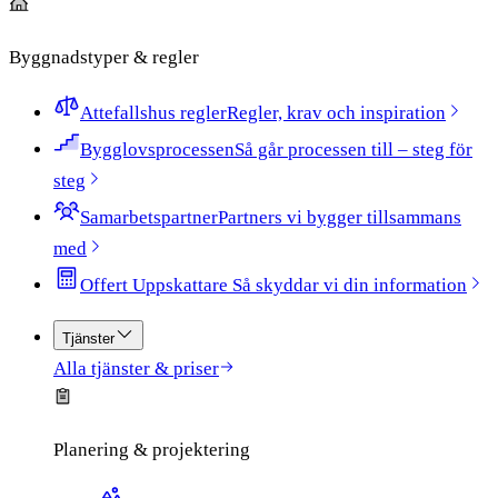
Byggnadstyper & regler
Attefallshus regler
Regler, krav och inspiration
Bygglovsprocessen
Så går processen till – steg för
steg
Samarbetspartner
Partners vi bygger tillsammans
med
Offert Uppskattare​​​​‌ ‍ ​‍​‍‌‍ ‌ ​‍‌‍‍‌‌‍‌ ‌‍‍‌‌‍ ‍​‍​‍​ ‍‍​‍​‍‌ ​ ‌‍​‌‌‍ ‍‌‍‍‌‌ ‌​‌ ‍‌​‍ ‍‌‍‍‌‌‍ ​‍​‍​‍ ​​‍​‍‌‍‍​‌ ​‍‌‍‌‌‌‍‌‍​‍​‍​ ‍‍​‍​‍​‍ ‌ ​ ‌ ‌​‌ ‌‌‌‍‌​‌‍‍‌‌‍ ​‍ ‌‍‍‌‌‍ ‍‌ ‌​‌‍‌‌‌‍ ‍‌ ‌​​‍ ‌‍‌‌‌‍‌​‌‍‍‌‌ ‌​​‍ ‌‍ ‌‌‍ ‌‍‌​‌‍‌‌​ ‌‌ ​​‌ ​‍‌‍‌‌‌ ​ ‌‍‌‌‌‍ ‍‌ ‌​‌‍​‌‌ ‌​‌‍‍‌‌‍ ‌‍ ‍​ ‍ ‌‍‍‌‌‍‌​​ ‌‌‍ ‍‌‍​‌‌ ‌‍‌‍‍‌‌‍‌ ‌‍​‌‌ ‌​‌‍‍‌‌‍ ‌‍ ‍‌‌​ ‌‍‌‌‌ ‌​‌ ‌​‌‍‍‌‌‍ ‍‌‍‌ ‌ ​ ​ ‍ ‌ ‌​‌ ‍‌‌ ​​‌‍‌‌​ ‌‌‍ ‍‌‍​‌‌ ‌‍‌‍‍‌‌‍‌ ‌‍​‌‌ ‌​‌‍‍‌‌‍ ‌‍ ‍‌‌​ ‌‍‌‌‌ ‌​‌ ‌​‌‍‍‌‌‍ ‍‌‍‌ ‌ ​ ​ ‍ ‌ ​​‌‍​‌‌ ‌​‌‍‍​​ ‌‌‍ ‌‌‍​‌‌‍‍‌‌‍ ‍‌​ ‌‌‍‌‌‌‍ ‍‌ ‌‌​‍‌‌​ ‌‌‌​​‍‌‌ ‌‍‍ ‌‍‌‌‌ ‍‌​‍‌‌​ ​ ‌​‌​​‍‌‌​ ​ ‌​‌​​‍‌‌​ ​‍​ ​‍‌ ​ ‌‍‌‌‌‍‌‌‌‍‌​​‍ ‌‌ ‍‌​‍‌‌​ ​‍​ ​‍​‍‌‌​ ‌‌‌​‌​​‍ ‍‌‍​ ‌‍‍​‌‍‍‌‌‍ ​‌‍‌​‌ ​‍‌‍‌‌‌‍ ‍​‍‌‌​ ‌‌‌​​‍‌‌ ‌‍‍ ‌‍‌‌‌ ‍‌​‍‌‌​ ​ ‌​‌​​‍‌‌​ ​ ‌​‌​​‍‌‌​ ​‍​ ​‍‌‍‌‍​ ​​‌‍‌​​ ‌‌​ ‌ ​ ‌‌‌‍​‌​ ​ ‌‍​‍​ ‌​‌‍​ ‌‍‌‌​‍‌‌​ ​‍​ ​‍​‍‌‌​ ‌‌‌​‌​​‍ ‍‌‍ ​‌‍‍‌‌‍ ‍‌‍‍ ​‍ ‍‌‍ ​‌‍​‌‌‍​‍‌‍‌‌‌‍ ​​ ‌‍​‍‌‍​‌‌ ​ ‌‍‌‌‌‌‌‌‌ ​‍‌‍ ​​ ‌​‍‌‌​ ​‍‌​‌‍‌ ​ ‌ ‌​‌ ‌‌‌‍‌​‌‍‍‌‌‍ ​‍‌‍‌‍‍‌‌‍‌​​ ‌‌‍ ‍‌‍​‌‌ ‌‍‌‍‍‌‌‍‌ ‌‍​‌‌ ‌​‌‍‍‌‌‍ ‌‍ ‍‌‌​ ‌‍‌‌‌ ‌​‌ ‌​‌‍‍‌‌‍ ‍‌‍‌ ‌ ​ ​‍‌‍‌ ‌​‌ ‍‌‌ ​​‌‍‌‌​ ‌‌‍ ‍‌‍​‌‌ ‌‍‌‍‍‌‌‍‌ ‌‍​‌‌ ‌​‌‍‍‌‌‍ ‌‍ ‍‌‌​ ‌‍‌‌‌ ‌​‌ ‌​‌‍‍‌‌‍ ‍‌‍‌ ‌ ​ ​‍‌‍‌ ​​‌‍​‌‌ ‌​‌‍‍​​ ‌‌‍ ‌‌‍​‌‌‍‍‌‌‍ ‍‌​ ‌‌‍‌‌‌‍ ‍‌ ‌‌​‍‌‌​ ‌‌‌​​‍‌‌ ‌‍‍ ‌‍‌‌‌ ‍‌​‍‌‌​ ​ ‌​‌​​‍‌‌​ ​ ‌​‌​​‍‌‌​ ​‍​ ​‍‌ ​ ‌‍‌‌‌‍‌‌‌‍‌​​‍ ‌‌ ‍‌​‍‌‌​ ​‍​ ​‍​‍‌‌​ ‌‌‌​‌​​‍ ‍‌‍​ ‌‍‍​‌‍‍‌‌‍ ​‌‍‌​‌ ​‍‌‍‌‌‌‍ ‍​‍‌‌​ ‌‌‌​​‍‌‌ ‌‍‍ ‌‍‌‌‌ ‍‌​‍‌‌​ ​ ‌​‌​​‍‌‌​ ​ ‌​‌​​‍‌‌​ ​‍​ ​‍‌‍‌‍​ ​​‌‍‌​​ ‌‌​ ‌ ​ ‌‌‌‍​‌​ ​ ‌‍​‍​ ‌​‌‍​ ‌‍‌‌​‍‌‌​ ​‍​ ​‍​‍‌‌​ ‌‌‌​‌​​‍ ‍‌‍ ​‌‍‍‌‌‍ ‍‌‍‍ ​‍ ‍‌‍ ​‌‍​‌‌‍​‍‌‍‌‌‌‍ ​​‍‌‍‌ ​​‌‍‌‌‌ ​‍‌ ​ ‌ ​​‌‍‌‌‌‍​ ‌ ‌​‌‍‍‌‌ ‌‍‌‍‌‌​ ‌‌ ​​‌ ‌‌‌‍​‍‌‍ ​‌‍‍‌‌ ​ ‌‍‍​‌‍‌‌‌‍‌​​‍​‍‌ ‌ ‍ ​‍​‍‌‍ ‌ ​‍‌‍‍‌‌‍‌ ‌‍‍‌‌‍ ‍​‍​‍​ ‍‍​‍​‍‌ ​ ‌‍​‌‌‍ ‍‌‍‍‌‌ ‌​‌ ‍‌​‍ ‍‌‍‍‌‌‍ ​‍​‍​‍ ​​‍​‍‌‍‍​‌ ​‍‌‍‌‌‌‍‌‍​‍​‍​ ‍‍​‍​‍​‍ ‌ ​ ‌ ‌​‌ ‌‌‌‍‌​‌‍‍‌‌‍ ​‍ ‌‍‍‌‌‍ ‍‌ ‌​‌‍‌‌‌‍ ‍‌ ‌​​‍ ‌‍‌‌‌‍‌​‌‍‍‌‌ ‌​​‍ ‌‍ ‌‌‍ ‌‍‌​‌‍‌‌​ ‌‌ ​​‌ ​‍‌‍‌‌‌ ​ ‌‍‌‌‌‍ ‍‌ ‌​‌‍​‌‌ ‌​‌‍‍‌‌‍ ‌‍ ‍​ ‍ ‌‍‍‌‌‍‌​​ ‌‌‍ ‍‌‍​‌‌ ‌‍‌‍‍‌‌‍‌ ‌‍​‌‌ ‌​‌‍‍‌‌‍ ‌‍ ‍‌‌​ ‌‍‌‌‌ ‌​‌ ‌​‌‍‍‌‌‍ ‍‌‍‌ ‌ ​ ​ ‍ ‌ ‌​‌ ‍‌‌ ​​‌‍‌‌​ ‌‌‍ ‍‌‍​‌‌ ‌‍‌‍‍‌‌‍‌ ‌‍​‌‌ ‌​‌‍‍‌‌‍ ‌‍ ‍‌‌​ ‌‍‌‌‌ ‌​‌ ‌​‌‍‍‌‌‍ ‍‌‍‌ ‌ ​ ​ ‍ ‌ ​​‌‍​‌‌ ‌​‌‍‍​​ ‌‌‍ ‌‌‍​‌‌‍‍‌‌‍ ‍‌​ ‌‌‍‌‌‌‍ ‍‌ ‌‌​‍‌‌​ ‌‌‌​​‍‌‌ ‌‍‍ ‌‍‌‌‌ ‍‌​‍‌‌​ ​ ‌​‌​​‍‌‌​ ​ ‌​‌​​‍‌‌​ ​‍​ ​‍‌ ​ ‌‍‌‌‌‍‌‌‌‍‌​​‍ ‌‌ ‍‌​‍‌‌​ ​‍​ ​‍​‍‌‌​ ‌‌‌​‌​​‍ ‍‌‍​ ‌‍‍​‌‍‍‌‌‍ ​‌‍‌​‌ ​‍‌‍‌‌‌‍ ‍​‍‌‌​ ‌‌‌​​‍‌‌ ‌‍‍ ‌‍‌‌‌ ‍‌​‍‌‌​ ​ ‌​‌​​‍‌‌​ ​ ‌​‌​​‍‌‌​ ​‍​ ​‍‌‍‌‍​ ​​‌‍‌​​ ‌‌​ ‌ ​ ‌‌‌‍​‌​ ​ ‌‍​‍​ ‌​‌‍​ ‌‍‌‌​‍‌‌​ ​‍​ ​‍​‍‌‌​ ‌‌‌​‌​​‍ ‍‌‍‌​‌‍‌‌‌ ​ ‌‍​ ‌ ​‍‌‍‍‌‌ ​​‌ ‌​‌‍‍‌‌‍ ‌‍ ‍​ ‌‍​‍‌‍​‌‌ ​ ‌‍‌‌‌‌‌‌‌ ​‍‌‍ ​​ ‌​‍‌‌​ ​‍‌​‌‍‌ ​ ‌ ‌​‌ ‌‌‌‍‌​‌‍‍‌‌‍ ​‍‌‍‌‍‍‌‌‍‌​​ ‌‌‍ ‍‌‍​‌‌ ‌‍‌‍‍‌‌‍‌ ‌‍​‌‌ ‌​‌‍‍‌‌‍ ‌‍ ‍‌‌​ ‌‍‌‌‌ ‌​‌ ‌​‌‍‍‌‌‍ ‍‌‍‌ ‌ ​ ​‍‌‍‌ ‌​‌ ‍‌‌ ​​‌‍‌‌​ ‌‌‍ ‍‌‍​‌‌ ‌‍‌‍‍‌‌‍‌ ‌‍​‌‌ ‌​‌‍‍‌‌‍ ‌‍ ‍‌‌​ ‌‍‌‌‌ ‌​‌ ‌​‌‍‍‌‌‍ ‍‌‍‌ ‌ ​ ​‍‌‍‌ ​​‌‍​‌‌ ‌​‌‍‍​​ ‌‌‍ ‌‌‍​‌‌‍‍‌‌‍ ‍‌​ ‌‌‍‌‌‌‍ ‍‌ ‌‌​‍‌‌​ ‌‌‌​​‍‌‌ ‌‍‍ ‌‍‌‌‌ ‍‌​‍‌‌​ ​ ‌​‌​​‍‌‌​ ​ ‌​‌​​‍‌‌​ ​‍​ ​‍‌ ​ ‌‍‌‌‌‍‌‌‌‍‌​​‍ ‌‌ ‍‌​‍‌‌​ ​‍​ ​‍​‍‌‌​ ‌‌‌​‌​​‍ ‍‌‍​ ‌‍‍​‌‍‍‌‌‍ ​‌‍‌​‌ ​‍‌‍‌‌‌‍ ‍​‍‌‌​ ‌‌‌​​‍‌‌ ‌‍‍ ‌‍‌‌‌ ‍‌​‍‌‌​ ​ ‌​‌​​‍‌‌​ ​ ‌​‌​​‍‌‌​ ​‍​ ​‍‌‍‌‍​ ​​‌‍‌​​ ‌‌​ ‌ ​ ‌‌‌‍​‌​ ​ ‌‍​‍​ ‌​‌‍​ ‌‍‌‌​‍‌‌​ ​‍​ ​‍​‍‌‌​ ‌‌‌​‌​​‍ ‍‌‍‌​‌‍‌‌‌ ​ ‌‍​ ‌ ​‍‌‍‍‌‌ ​​‌ ‌​‌‍‍‌‌‍ ‌‍ ‍​‍‌‍‌ ​​‌‍‌‌‌ ​‍‌ ​ ‌ ​​‌‍‌‌‌‍​ ‌ ‌​‌‍‍‌‌ ‌‍‌‍‌‌​ ‌‌ ​​‌ ‌‌‌‍​‍‌‍ ​‌‍‍‌‌ ​ ‌‍‍​‌‍‌‌‌‍‌​​‍​‍‌ ‌
Så skyddar vi din information​​​​
Tjänster
Alla tjänster & priser
Planering & projektering