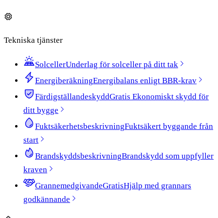
Tekniska tjänster
Solceller
Underlag för solceller på ditt tak
Energiberäkning
Energibalans enligt BBR-krav
Färdigställandeskydd
Gratis
Ekonomiskt skydd för
ditt bygge
Fuktsäkerhetsbeskrivning
Fuktsäkert byggande från
start
Brandskyddsbeskrivning
Brandskydd som uppfyller
kraven
Grannemedgivande
Gratis
Hjälp med grannars
godkännande