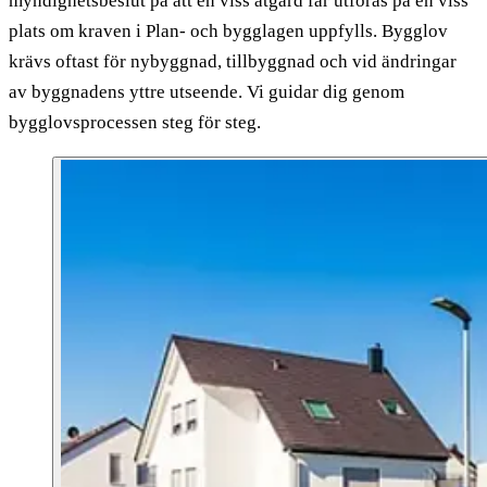
myndighetsbeslut på att en viss åtgärd får utföras på en viss
plats om kraven i Plan- och bygglagen uppfylls. Bygglov
krävs oftast för nybyggnad, tillbyggnad och vid ändringar
av byggnadens yttre utseende. Vi guidar dig genom
bygglovsprocessen steg för steg.