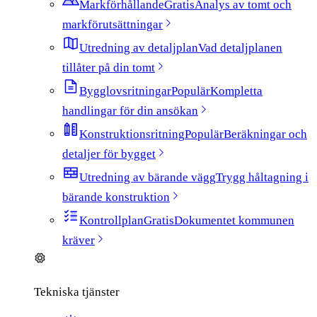
Markförhållande
Gratis
Analys av tomt och
markförutsättningar
Utredning av detaljplan
Vad detaljplanen
tillåter på din tomt
Bygglovsritningar
Populär
Kompletta
handlingar för din ansökan
Konstruktionsritning
Populär
Beräkningar och
detaljer för bygget
Utredning av bärande vägg
Trygg håltagning i
bärande konstruktion
Kontrollplan
Gratis
Dokumentet kommunen
kräver
Tekniska tjänster