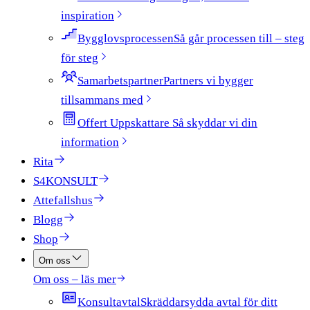
inspiration
Bygglovsprocessen
Så går processen till – steg
för steg
Samarbetspartner
Partners vi bygger
tillsammans med
Offert Uppskattare​​​​‌ ‍ ​‍​‍‌‍ ‌ ​‍‌‍‍‌‌‍‌ ‌‍‍‌‌‍ ‍​‍​‍​ ‍‍​‍​‍‌ ​ ‌‍​‌‌‍ ‍‌‍‍‌‌ ‌​‌ ‍‌​‍ ‍‌‍‍‌‌‍ ​‍​‍​‍ ​​‍​‍‌‍‍​‌ ​‍‌‍‌‌‌‍‌‍​‍​‍​ ‍‍​‍​‍​‍ ‌ ​ ‌ ‌​‌ ‌‌‌‍‌​‌‍‍‌‌‍ ​‍ ‌‍‍‌‌‍ ‍‌ ‌​‌‍‌‌‌‍ ‍‌ ‌​​‍ ‌‍‌‌‌‍‌​‌‍‍‌‌ ‌​​‍ ‌‍ ‌‌‍ ‌‍‌​‌‍‌‌​ ‌‌ ​​‌ ​‍‌‍‌‌‌ ​ ‌‍‌‌‌‍ ‍‌ ‌​‌‍​‌‌ ‌​‌‍‍‌‌‍ ‌‍ ‍​ ‍ ‌‍‍‌‌‍‌​​ ‌‌‍ ‍‌‍​‌‌ ‌‍‌‍‍‌‌‍‌ ‌‍​‌‌ ‌​‌‍‍‌‌‍ ‌‍ ‍‌‌​ ‌‍‌‌‌ ‌​‌ ‌​‌‍‍‌‌‍ ‍‌‍‌ ‌ ​ ​ ‍ ‌ ‌​‌ ‍‌‌ ​​‌‍‌‌​ ‌‌‍ ‍‌‍​‌‌ ‌‍‌‍‍‌‌‍‌ ‌‍​‌‌ ‌​‌‍‍‌‌‍ ‌‍ ‍‌‌​ ‌‍‌‌‌ ‌​‌ ‌​‌‍‍‌‌‍ ‍‌‍‌ ‌ ​ ​ ‍ ‌ ​​‌‍​‌‌ ‌​‌‍‍​​ ‌‌‍ ‌‌‍​‌‌‍‍‌‌‍ ‍‌​ ‌‌‍‌‌‌‍ ‍‌ ‌‌​‍‌‌​ ‌‌‌​​‍‌‌ ‌‍‍ ‌‍‌‌‌ ‍‌​‍‌‌​ ​ ‌​‌​​‍‌‌​ ​ ‌​‌​​‍‌‌​ ​‍​ ​‍‌ ​ ‌‍‌‌‌‍‌‌‌‍‌​​‍ ‌‌ ‍‌​‍‌‌​ ​‍​ ​‍​‍‌‌​ ‌‌‌​‌​​‍ ‍‌‍​ ‌‍‍​‌‍‍‌‌‍ ​‌‍‌​‌ ​‍‌‍‌‌‌‍ ‍​‍‌‌​ ‌‌‌​​‍‌‌ ‌‍‍ ‌‍‌‌‌ ‍‌​‍‌‌​ ​ ‌​‌​​‍‌‌​ ​ ‌​‌​​‍‌‌​ ​‍​ ​‍‌‍‌‍​ ​​‌‍‌​​ ‌‌​ ‌ ​ ‌‌‌‍​‌​ ​ ‌‍​‍​ ‌​‌‍​ ‌‍‌‌​‍‌‌​ ​‍​ ​‍​‍‌‌​ ‌‌‌​‌​​‍ ‍‌‍ ​‌‍‍‌‌‍ ‍‌‍‍ ​‍ ‍‌‍ ​‌‍​‌‌‍​‍‌‍‌‌‌‍ ​​ ‌‍​‍‌‍​‌‌ ​ ‌‍‌‌‌‌‌‌‌ ​‍‌‍ ​​ ‌​‍‌‌​ ​‍‌​‌‍‌ ​ ‌ ‌​‌ ‌‌‌‍‌​‌‍‍‌‌‍ ​‍‌‍‌‍‍‌‌‍‌​​ ‌‌‍ ‍‌‍​‌‌ ‌‍‌‍‍‌‌‍‌ ‌‍​‌‌ ‌​‌‍‍‌‌‍ ‌‍ ‍‌‌​ ‌‍‌‌‌ ‌​‌ ‌​‌‍‍‌‌‍ ‍‌‍‌ ‌ ​ ​‍‌‍‌ ‌​‌ ‍‌‌ ​​‌‍‌‌​ ‌‌‍ ‍‌‍​‌‌ ‌‍‌‍‍‌‌‍‌ ‌‍​‌‌ ‌​‌‍‍‌‌‍ ‌‍ ‍‌‌​ ‌‍‌‌‌ ‌​‌ ‌​‌‍‍‌‌‍ ‍‌‍‌ ‌ ​ ​‍‌‍‌ ​​‌‍​‌‌ ‌​‌‍‍​​ ‌‌‍ ‌‌‍​‌‌‍‍‌‌‍ ‍‌​ ‌‌‍‌‌‌‍ ‍‌ ‌‌​‍‌‌​ ‌‌‌​​‍‌‌ ‌‍‍ ‌‍‌‌‌ ‍‌​‍‌‌​ ​ ‌​‌​​‍‌‌​ ​ ‌​‌​​‍‌‌​ ​‍​ ​‍‌ ​ ‌‍‌‌‌‍‌‌‌‍‌​​‍ ‌‌ ‍‌​‍‌‌​ ​‍​ ​‍​‍‌‌​ ‌‌‌​‌​​‍ ‍‌‍​ ‌‍‍​‌‍‍‌‌‍ ​‌‍‌​‌ ​‍‌‍‌‌‌‍ ‍​‍‌‌​ ‌‌‌​​‍‌‌ ‌‍‍ ‌‍‌‌‌ ‍‌​‍‌‌​ ​ ‌​‌​​‍‌‌​ ​ ‌​‌​​‍‌‌​ ​‍​ ​‍‌‍‌‍​ ​​‌‍‌​​ ‌‌​ ‌ ​ ‌‌‌‍​‌​ ​ ‌‍​‍​ ‌​‌‍​ ‌‍‌‌​‍‌‌​ ​‍​ ​‍​‍‌‌​ ‌‌‌​‌​​‍ ‍‌‍ ​‌‍‍‌‌‍ ‍‌‍‍ ​‍ ‍‌‍ ​‌‍​‌‌‍​‍‌‍‌‌‌‍ ​​‍‌‍‌ ​​‌‍‌‌‌ ​‍‌ ​ ‌ ​​‌‍‌‌‌‍​ ‌ ‌​‌‍‍‌‌ ‌‍‌‍‌‌​ ‌‌ ​​‌ ‌‌‌‍​‍‌‍ ​‌‍‍‌‌ ​ ‌‍‍​‌‍‌‌‌‍‌​​‍​‍‌ ‌ ‍ ​‍​‍‌‍ ‌ ​‍‌‍‍‌‌‍‌ ‌‍‍‌‌‍ ‍​‍​‍​ ‍‍​‍​‍‌ ​ ‌‍​‌‌‍ ‍‌‍‍‌‌ ‌​‌ ‍‌​‍ ‍‌‍‍‌‌‍ ​‍​‍​‍ ​​‍​‍‌‍‍​‌ ​‍‌‍‌‌‌‍‌‍​‍​‍​ ‍‍​‍​‍​‍ ‌ ​ ‌ ‌​‌ ‌‌‌‍‌​‌‍‍‌‌‍ ​‍ ‌‍‍‌‌‍ ‍‌ ‌​‌‍‌‌‌‍ ‍‌ ‌​​‍ ‌‍‌‌‌‍‌​‌‍‍‌‌ ‌​​‍ ‌‍ ‌‌‍ ‌‍‌​‌‍‌‌​ ‌‌ ​​‌ ​‍‌‍‌‌‌ ​ ‌‍‌‌‌‍ ‍‌ ‌​‌‍​‌‌ ‌​‌‍‍‌‌‍ ‌‍ ‍​ ‍ ‌‍‍‌‌‍‌​​ ‌‌‍ ‍‌‍​‌‌ ‌‍‌‍‍‌‌‍‌ ‌‍​‌‌ ‌​‌‍‍‌‌‍ ‌‍ ‍‌‌​ ‌‍‌‌‌ ‌​‌ ‌​‌‍‍‌‌‍ ‍‌‍‌ ‌ ​ ​ ‍ ‌ ‌​‌ ‍‌‌ ​​‌‍‌‌​ ‌‌‍ ‍‌‍​‌‌ ‌‍‌‍‍‌‌‍‌ ‌‍​‌‌ ‌​‌‍‍‌‌‍ ‌‍ ‍‌‌​ ‌‍‌‌‌ ‌​‌ ‌​‌‍‍‌‌‍ ‍‌‍‌ ‌ ​ ​ ‍ ‌ ​​‌‍​‌‌ ‌​‌‍‍​​ ‌‌‍ ‌‌‍​‌‌‍‍‌‌‍ ‍‌​ ‌‌‍‌‌‌‍ ‍‌ ‌‌​‍‌‌​ ‌‌‌​​‍‌‌ ‌‍‍ ‌‍‌‌‌ ‍‌​‍‌‌​ ​ ‌​‌​​‍‌‌​ ​ ‌​‌​​‍‌‌​ ​‍​ ​‍‌ ​ ‌‍‌‌‌‍‌‌‌‍‌​​‍ ‌‌ ‍‌​‍‌‌​ ​‍​ ​‍​‍‌‌​ ‌‌‌​‌​​‍ ‍‌‍​ ‌‍‍​‌‍‍‌‌‍ ​‌‍‌​‌ ​‍‌‍‌‌‌‍ ‍​‍‌‌​ ‌‌‌​​‍‌‌ ‌‍‍ ‌‍‌‌‌ ‍‌​‍‌‌​ ​ ‌​‌​​‍‌‌​ ​ ‌​‌​​‍‌‌​ ​‍​ ​‍‌‍‌‍​ ​​‌‍‌​​ ‌‌​ ‌ ​ ‌‌‌‍​‌​ ​ ‌‍​‍​ ‌​‌‍​ ‌‍‌‌​‍‌‌​ ​‍​ ​‍​‍‌‌​ ‌‌‌​‌​​‍ ‍‌‍‌​‌‍‌‌‌ ​ ‌‍​ ‌ ​‍‌‍‍‌‌ ​​‌ ‌​‌‍‍‌‌‍ ‌‍ ‍​ ‌‍​‍‌‍​‌‌ ​ ‌‍‌‌‌‌‌‌‌ ​‍‌‍ ​​ ‌​‍‌‌​ ​‍‌​‌‍‌ ​ ‌ ‌​‌ ‌‌‌‍‌​‌‍‍‌‌‍ ​‍‌‍‌‍‍‌‌‍‌​​ ‌‌‍ ‍‌‍​‌‌ ‌‍‌‍‍‌‌‍‌ ‌‍​‌‌ ‌​‌‍‍‌‌‍ ‌‍ ‍‌‌​ ‌‍‌‌‌ ‌​‌ ‌​‌‍‍‌‌‍ ‍‌‍‌ ‌ ​ ​‍‌‍‌ ‌​‌ ‍‌‌ ​​‌‍‌‌​ ‌‌‍ ‍‌‍​‌‌ ‌‍‌‍‍‌‌‍‌ ‌‍​‌‌ ‌​‌‍‍‌‌‍ ‌‍ ‍‌‌​ ‌‍‌‌‌ ‌​‌ ‌​‌‍‍‌‌‍ ‍‌‍‌ ‌ ​ ​‍‌‍‌ ​​‌‍​‌‌ ‌​‌‍‍​​ ‌‌‍ ‌‌‍​‌‌‍‍‌‌‍ ‍‌​ ‌‌‍‌‌‌‍ ‍‌ ‌‌​‍‌‌​ ‌‌‌​​‍‌‌ ‌‍‍ ‌‍‌‌‌ ‍‌​‍‌‌​ ​ ‌​‌​​‍‌‌​ ​ ‌​‌​​‍‌‌​ ​‍​ ​‍‌ ​ ‌‍‌‌‌‍‌‌‌‍‌​​‍ ‌‌ ‍‌​‍‌‌​ ​‍​ ​‍​‍‌‌​ ‌‌‌​‌​​‍ ‍‌‍​ ‌‍‍​‌‍‍‌‌‍ ​‌‍‌​‌ ​‍‌‍‌‌‌‍ ‍​‍‌‌​ ‌‌‌​​‍‌‌ ‌‍‍ ‌‍‌‌‌ ‍‌​‍‌‌​ ​ ‌​‌​​‍‌‌​ ​ ‌​‌​​‍‌‌​ ​‍​ ​‍‌‍‌‍​ ​​‌‍‌​​ ‌‌​ ‌ ​ ‌‌‌‍​‌​ ​ ‌‍​‍​ ‌​‌‍​ ‌‍‌‌​‍‌‌​ ​‍​ ​‍​‍‌‌​ ‌‌‌​‌​​‍ ‍‌‍‌​‌‍‌‌‌ ​ ‌‍​ ‌ ​‍‌‍‍‌‌ ​​‌ ‌​‌‍‍‌‌‍ ‌‍ ‍​‍‌‍‌ ​​‌‍‌‌‌ ​‍‌ ​ ‌ ​​‌‍‌‌‌‍​ ‌ ‌​‌‍‍‌‌ ‌‍‌‍‌‌​ ‌‌ ​​‌ ‌‌‌‍​‍‌‍ ​‌‍‍‌‌ ​ ‌‍‍​‌‍‌‌‌‍‌​​‍​‍‌ ‌
Så skyddar vi din
information​​​​
Rita
S4KONSULT
Attefallshus
Blogg
Shop
Om oss
Om oss – läs mer
Konsultavtal
Skräddarsydda avtal för ditt