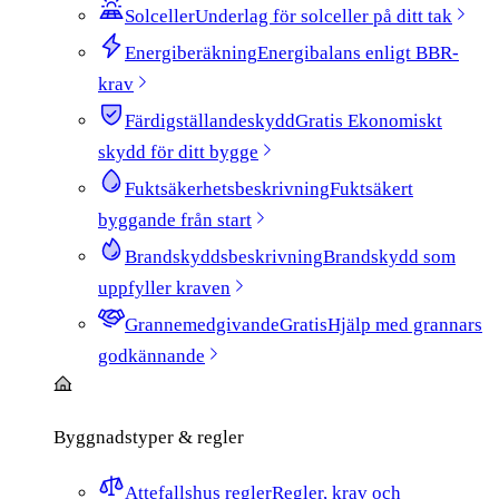
Solceller
Underlag för solceller på ditt tak
Energiberäkning
Energibalans enligt BBR-
krav
Färdigställandeskydd
Gratis
Ekonomiskt
skydd för ditt bygge
Fuktsäkerhetsbeskrivning
Fuktsäkert
byggande från start
Brandskyddsbeskrivning
Brandskydd som
uppfyller kraven
Grannemedgivande
Gratis
Hjälp med grannars
godkännande
Byggnadstyper & regler
Attefallshus regler
Regler, krav och