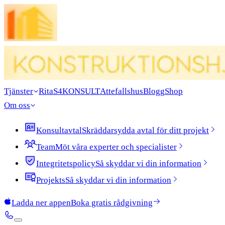
Tjänster
Rita
S4KONSULT
Attefallshus
Blogg
Shop
Om oss
Konsultavtal
Skräddarsydda avtal för ditt projekt
Team
Möt våra experter och specialister
Integritetspolicy
Så skyddar vi din information
Projekts
Så skyddar vi din information
Ladda ner appen
Boka gratis rådgivning