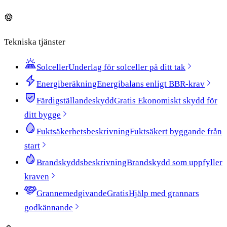
Tekniska tjänster
Solceller
Underlag för solceller på ditt tak
Energiberäkning
Energibalans enligt BBR-krav
Färdigställandeskydd
Gratis
Ekonomiskt skydd för
ditt bygge
Fuktsäkerhetsbeskrivning
Fuktsäkert byggande från
start
Brandskyddsbeskrivning
Brandskydd som uppfyller
kraven
Grannemedgivande
Gratis
Hjälp med grannars
godkännande