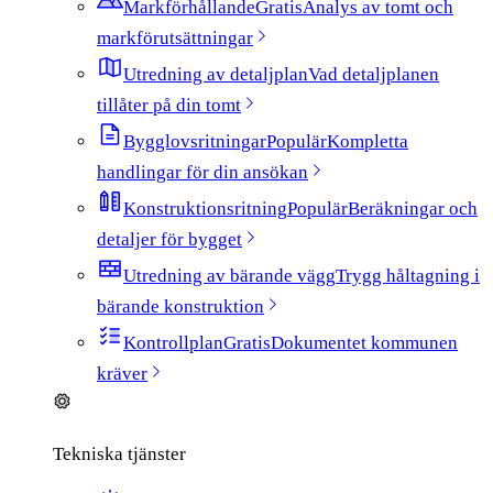
Markförhållande
Gratis
Analys av tomt och
markförutsättningar
Utredning av detaljplan
Vad detaljplanen
tillåter på din tomt
Bygglovsritningar
Populär
Kompletta
handlingar för din ansökan
Konstruktionsritning
Populär
Beräkningar och
detaljer för bygget
Utredning av bärande vägg
Trygg håltagning i
bärande konstruktion
Kontrollplan
Gratis
Dokumentet kommunen
kräver
Tekniska tjänster