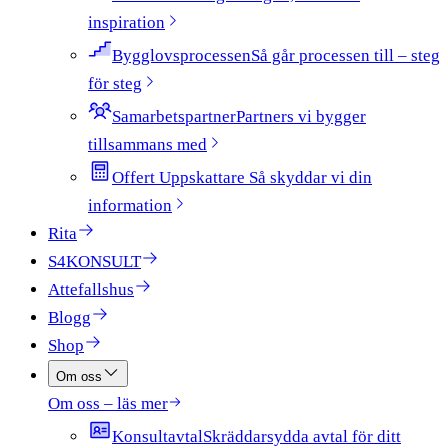
inspiration
Bygglovsprocessen
Så går processen till – steg
för steg
Samarbetspartner
Partners vi bygger
tillsammans med
Offert Uppskattare​​​​‌ ‍ ​‍​‍‌‍ ‌ ​‍‌‍‍‌‌‍‌ ‌‍‍‌‌‍ ‍​‍​‍​ ‍‍​‍​‍‌ ​ ‌‍​‌‌‍ ‍‌‍‍‌‌ ‌​‌ ‍‌​‍ ‍‌‍‍‌‌‍ ​‍​‍​‍ ​​‍​‍‌‍‍​‌ ​‍‌‍‌‌‌‍‌‍​‍​‍​ ‍‍​‍​‍​‍ ‌ ​ ‌ ‌​‌ ‌‌‌‍‌​‌‍‍‌‌‍ ​‍ ‌‍‍‌‌‍ ‍‌ ‌​‌‍‌‌‌‍ ‍‌ ‌​​‍ ‌‍‌‌‌‍‌​‌‍‍‌‌ ‌​​‍ ‌‍ ‌‌‍ ‌‍‌​‌‍‌‌​ ‌‌ ​​‌ ​‍‌‍‌‌‌ ​ ‌‍‌‌‌‍ ‍‌ ‌​‌‍​‌‌ ‌​‌‍‍‌‌‍ ‌‍ ‍​ ‍ ‌‍‍‌‌‍‌​​ ‌‌‍ ‍‌‍​‌‌ ‌‍‌‍‍‌‌‍‌ ‌‍​‌‌ ‌​‌‍‍‌‌‍ ‌‍ ‍‌‌​ ‌‍‌‌‌ ‌​‌ ‌​‌‍‍‌‌‍ ‍‌‍‌ ‌ ​ ​ ‍ ‌ ‌​‌ ‍‌‌ ​​‌‍‌‌​ ‌‌‍ ‍‌‍​‌‌ ‌‍‌‍‍‌‌‍‌ ‌‍​‌‌ ‌​‌‍‍‌‌‍ ‌‍ ‍‌‌​ ‌‍‌‌‌ ‌​‌ ‌​‌‍‍‌‌‍ ‍‌‍‌ ‌ ​ ​ ‍ ‌ ​​‌‍​‌‌ ‌​‌‍‍​​ ‌‌‍ ‌‌‍​‌‌‍‍‌‌‍ ‍‌​ ‌‌‍‌‌‌‍ ‍‌ ‌‌​‍‌‌​ ‌‌‌​​‍‌‌ ‌‍‍ ‌‍‌‌‌ ‍‌​‍‌‌​ ​ ‌​‌​​‍‌‌​ ​ ‌​‌​​‍‌‌​ ​‍​ ​‍‌ ​ ‌‍‌‌‌‍‌‌‌‍‌​​‍ ‌‌ ‍‌​‍‌‌​ ​‍​ ​‍​‍‌‌​ ‌‌‌​‌​​‍ ‍‌‍​ ‌‍‍​‌‍‍‌‌‍ ​‌‍‌​‌ ​‍‌‍‌‌‌‍ ‍​‍‌‌​ ‌‌‌​​‍‌‌ ‌‍‍ ‌‍‌‌‌ ‍‌​‍‌‌​ ​ ‌​‌​​‍‌‌​ ​ ‌​‌​​‍‌‌​ ​‍​ ​‍‌‍‌‍​ ​​‌‍‌​​ ‌‌​ ‌ ​ ‌‌‌‍​‌​ ​ ‌‍​‍​ ‌​‌‍​ ‌‍‌‌​‍‌‌​ ​‍​ ​‍​‍‌‌​ ‌‌‌​‌​​‍ ‍‌‍ ​‌‍‍‌‌‍ ‍‌‍‍ ​‍ ‍‌‍ ​‌‍​‌‌‍​‍‌‍‌‌‌‍ ​​ ‌‍​‍‌‍​‌‌ ​ ‌‍‌‌‌‌‌‌‌ ​‍‌‍ ​​ ‌​‍‌‌​ ​‍‌​‌‍‌ ​ ‌ ‌​‌ ‌‌‌‍‌​‌‍‍‌‌‍ ​‍‌‍‌‍‍‌‌‍‌​​ ‌‌‍ ‍‌‍​‌‌ ‌‍‌‍‍‌‌‍‌ ‌‍​‌‌ ‌​‌‍‍‌‌‍ ‌‍ ‍‌‌​ ‌‍‌‌‌ ‌​‌ ‌​‌‍‍‌‌‍ ‍‌‍‌ ‌ ​ ​‍‌‍‌ ‌​‌ ‍‌‌ ​​‌‍‌‌​ ‌‌‍ ‍‌‍​‌‌ ‌‍‌‍‍‌‌‍‌ ‌‍​‌‌ ‌​‌‍‍‌‌‍ ‌‍ ‍‌‌​ ‌‍‌‌‌ ‌​‌ ‌​‌‍‍‌‌‍ ‍‌‍‌ ‌ ​ ​‍‌‍‌ ​​‌‍​‌‌ ‌​‌‍‍​​ ‌‌‍ ‌‌‍​‌‌‍‍‌‌‍ ‍‌​ ‌‌‍‌‌‌‍ ‍‌ ‌‌​‍‌‌​ ‌‌‌​​‍‌‌ ‌‍‍ ‌‍‌‌‌ ‍‌​‍‌‌​ ​ ‌​‌​​‍‌‌​ ​ ‌​‌​​‍‌‌​ ​‍​ ​‍‌ ​ ‌‍‌‌‌‍‌‌‌‍‌​​‍ ‌‌ ‍‌​‍‌‌​ ​‍​ ​‍​‍‌‌​ ‌‌‌​‌​​‍ ‍‌‍​ ‌‍‍​‌‍‍‌‌‍ ​‌‍‌​‌ ​‍‌‍‌‌‌‍ ‍​‍‌‌​ ‌‌‌​​‍‌‌ ‌‍‍ ‌‍‌‌‌ ‍‌​‍‌‌​ ​ ‌​‌​​‍‌‌​ ​ ‌​‌​​‍‌‌​ ​‍​ ​‍‌‍‌‍​ ​​‌‍‌​​ ‌‌​ ‌ ​ ‌‌‌‍​‌​ ​ ‌‍​‍​ ‌​‌‍​ ‌‍‌‌​‍‌‌​ ​‍​ ​‍​‍‌‌​ ‌‌‌​‌​​‍ ‍‌‍ ​‌‍‍‌‌‍ ‍‌‍‍ ​‍ ‍‌‍ ​‌‍​‌‌‍​‍‌‍‌‌‌‍ ​​‍‌‍‌ ​​‌‍‌‌‌ ​‍‌ ​ ‌ ​​‌‍‌‌‌‍​ ‌ ‌​‌‍‍‌‌ ‌‍‌‍‌‌​ ‌‌ ​​‌ ‌‌‌‍​‍‌‍ ​‌‍‍‌‌ ​ ‌‍‍​‌‍‌‌‌‍‌​​‍​‍‌ ‌ ‍ ​‍​‍‌‍ ‌ ​‍‌‍‍‌‌‍‌ ‌‍‍‌‌‍ ‍​‍​‍​ ‍‍​‍​‍‌ ​ ‌‍​‌‌‍ ‍‌‍‍‌‌ ‌​‌ ‍‌​‍ ‍‌‍‍‌‌‍ ​‍​‍​‍ ​​‍​‍‌‍‍​‌ ​‍‌‍‌‌‌‍‌‍​‍​‍​ ‍‍​‍​‍​‍ ‌ ​ ‌ ‌​‌ ‌‌‌‍‌​‌‍‍‌‌‍ ​‍ ‌‍‍‌‌‍ ‍‌ ‌​‌‍‌‌‌‍ ‍‌ ‌​​‍ ‌‍‌‌‌‍‌​‌‍‍‌‌ ‌​​‍ ‌‍ ‌‌‍ ‌‍‌​‌‍‌‌​ ‌‌ ​​‌ ​‍‌‍‌‌‌ ​ ‌‍‌‌‌‍ ‍‌ ‌​‌‍​‌‌ ‌​‌‍‍‌‌‍ ‌‍ ‍​ ‍ ‌‍‍‌‌‍‌​​ ‌‌‍ ‍‌‍​‌‌ ‌‍‌‍‍‌‌‍‌ ‌‍​‌‌ ‌​‌‍‍‌‌‍ ‌‍ ‍‌‌​ ‌‍‌‌‌ ‌​‌ ‌​‌‍‍‌‌‍ ‍‌‍‌ ‌ ​ ​ ‍ ‌ ‌​‌ ‍‌‌ ​​‌‍‌‌​ ‌‌‍ ‍‌‍​‌‌ ‌‍‌‍‍‌‌‍‌ ‌‍​‌‌ ‌​‌‍‍‌‌‍ ‌‍ ‍‌‌​ ‌‍‌‌‌ ‌​‌ ‌​‌‍‍‌‌‍ ‍‌‍‌ ‌ ​ ​ ‍ ‌ ​​‌‍​‌‌ ‌​‌‍‍​​ ‌‌‍ ‌‌‍​‌‌‍‍‌‌‍ ‍‌​ ‌‌‍‌‌‌‍ ‍‌ ‌‌​‍‌‌​ ‌‌‌​​‍‌‌ ‌‍‍ ‌‍‌‌‌ ‍‌​‍‌‌​ ​ ‌​‌​​‍‌‌​ ​ ‌​‌​​‍‌‌​ ​‍​ ​‍‌ ​ ‌‍‌‌‌‍‌‌‌‍‌​​‍ ‌‌ ‍‌​‍‌‌​ ​‍​ ​‍​‍‌‌​ ‌‌‌​‌​​‍ ‍‌‍​ ‌‍‍​‌‍‍‌‌‍ ​‌‍‌​‌ ​‍‌‍‌‌‌‍ ‍​‍‌‌​ ‌‌‌​​‍‌‌ ‌‍‍ ‌‍‌‌‌ ‍‌​‍‌‌​ ​ ‌​‌​​‍‌‌​ ​ ‌​‌​​‍‌‌​ ​‍​ ​‍‌‍‌‍​ ​​‌‍‌​​ ‌‌​ ‌ ​ ‌‌‌‍​‌​ ​ ‌‍​‍​ ‌​‌‍​ ‌‍‌‌​‍‌‌​ ​‍​ ​‍​‍‌‌​ ‌‌‌​‌​​‍ ‍‌‍‌​‌‍‌‌‌ ​ ‌‍​ ‌ ​‍‌‍‍‌‌ ​​‌ ‌​‌‍‍‌‌‍ ‌‍ ‍​ ‌‍​‍‌‍​‌‌ ​ ‌‍‌‌‌‌‌‌‌ ​‍‌‍ ​​ ‌​‍‌‌​ ​‍‌​‌‍‌ ​ ‌ ‌​‌ ‌‌‌‍‌​‌‍‍‌‌‍ ​‍‌‍‌‍‍‌‌‍‌​​ ‌‌‍ ‍‌‍​‌‌ ‌‍‌‍‍‌‌‍‌ ‌‍​‌‌ ‌​‌‍‍‌‌‍ ‌‍ ‍‌‌​ ‌‍‌‌‌ ‌​‌ ‌​‌‍‍‌‌‍ ‍‌‍‌ ‌ ​ ​‍‌‍‌ ‌​‌ ‍‌‌ ​​‌‍‌‌​ ‌‌‍ ‍‌‍​‌‌ ‌‍‌‍‍‌‌‍‌ ‌‍​‌‌ ‌​‌‍‍‌‌‍ ‌‍ ‍‌‌​ ‌‍‌‌‌ ‌​‌ ‌​‌‍‍‌‌‍ ‍‌‍‌ ‌ ​ ​‍‌‍‌ ​​‌‍​‌‌ ‌​‌‍‍​​ ‌‌‍ ‌‌‍​‌‌‍‍‌‌‍ ‍‌​ ‌‌‍‌‌‌‍ ‍‌ ‌‌​‍‌‌​ ‌‌‌​​‍‌‌ ‌‍‍ ‌‍‌‌‌ ‍‌​‍‌‌​ ​ ‌​‌​​‍‌‌​ ​ ‌​‌​​‍‌‌​ ​‍​ ​‍‌ ​ ‌‍‌‌‌‍‌‌‌‍‌​​‍ ‌‌ ‍‌​‍‌‌​ ​‍​ ​‍​‍‌‌​ ‌‌‌​‌​​‍ ‍‌‍​ ‌‍‍​‌‍‍‌‌‍ ​‌‍‌​‌ ​‍‌‍‌‌‌‍ ‍​‍‌‌​ ‌‌‌​​‍‌‌ ‌‍‍ ‌‍‌‌‌ ‍‌​‍‌‌​ ​ ‌​‌​​‍‌‌​ ​ ‌​‌​​‍‌‌​ ​‍​ ​‍‌‍‌‍​ ​​‌‍‌​​ ‌‌​ ‌ ​ ‌‌‌‍​‌​ ​ ‌‍​‍​ ‌​‌‍​ ‌‍‌‌​‍‌‌​ ​‍​ ​‍​‍‌‌​ ‌‌‌​‌​​‍ ‍‌‍‌​‌‍‌‌‌ ​ ‌‍​ ‌ ​‍‌‍‍‌‌ ​​‌ ‌​‌‍‍‌‌‍ ‌‍ ‍​‍‌‍‌ ​​‌‍‌‌‌ ​‍‌ ​ ‌ ​​‌‍‌‌‌‍​ ‌ ‌​‌‍‍‌‌ ‌‍‌‍‌‌​ ‌‌ ​​‌ ‌‌‌‍​‍‌‍ ​‌‍‍‌‌ ​ ‌‍‍​‌‍‌‌‌‍‌​​‍​‍‌ ‌
Så skyddar vi din
information​​​​
Rita
S4KONSULT
Attefallshus
Blogg
Shop
Om oss
Om oss – läs mer
Konsultavtal
Skräddarsydda avtal för ditt