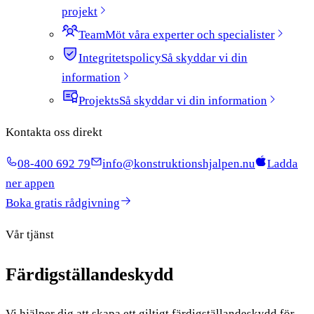
projekt
Team
Möt våra experter och specialister
Integritetspolicy
Så skyddar vi din
information
Projekts
Så skyddar vi din information
Kontakta oss direkt
08-400 692 79
info@konstruktionshjalpen.nu
Ladda
ner appen
Boka gratis rådgivning
Vår tjänst
Färdigställande
skydd
Vi hjälper dig att skapa ett giltigt färdigställandeskydd för