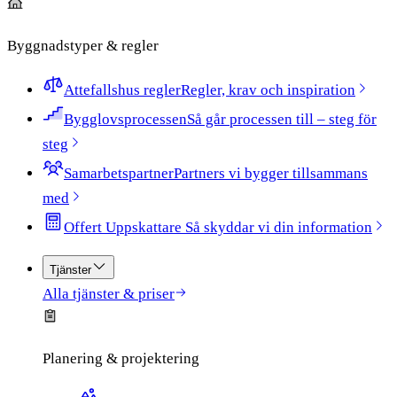
Byggnadstyper & regler
Attefallshus regler
Regler, krav och inspiration
Bygglovsprocessen
Så går processen till – steg för
steg
Samarbetspartner
Partners vi bygger tillsammans
med
Offert Uppskattare​​​​‌ ‍ ​‍​‍‌‍ ‌ ​‍‌‍‍‌‌‍‌ ‌‍‍‌‌‍ ‍​‍​‍​ ‍‍​‍​‍‌ ​ ‌‍​‌‌‍ ‍‌‍‍‌‌ ‌​‌ ‍‌​‍ ‍‌‍‍‌‌‍ ​‍​‍​‍ ​​‍​‍‌‍‍​‌ ​‍‌‍‌‌‌‍‌‍​‍​‍​ ‍‍​‍​‍​‍ ‌ ​ ‌ ‌​‌ ‌‌‌‍‌​‌‍‍‌‌‍ ​‍ ‌‍‍‌‌‍ ‍‌ ‌​‌‍‌‌‌‍ ‍‌ ‌​​‍ ‌‍‌‌‌‍‌​‌‍‍‌‌ ‌​​‍ ‌‍ ‌‌‍ ‌‍‌​‌‍‌‌​ ‌‌ ​​‌ ​‍‌‍‌‌‌ ​ ‌‍‌‌‌‍ ‍‌ ‌​‌‍​‌‌ ‌​‌‍‍‌‌‍ ‌‍ ‍​ ‍ ‌‍‍‌‌‍‌​​ ‌‌‍ ‍‌‍​‌‌ ‌‍‌‍‍‌‌‍‌ ‌‍​‌‌ ‌​‌‍‍‌‌‍ ‌‍ ‍‌‌​ ‌‍‌‌‌ ‌​‌ ‌​‌‍‍‌‌‍ ‍‌‍‌ ‌ ​ ​ ‍ ‌ ‌​‌ ‍‌‌ ​​‌‍‌‌​ ‌‌‍ ‍‌‍​‌‌ ‌‍‌‍‍‌‌‍‌ ‌‍​‌‌ ‌​‌‍‍‌‌‍ ‌‍ ‍‌‌​ ‌‍‌‌‌ ‌​‌ ‌​‌‍‍‌‌‍ ‍‌‍‌ ‌ ​ ​ ‍ ‌ ​​‌‍​‌‌ ‌​‌‍‍​​ ‌‌‍ ‌‌‍​‌‌‍‍‌‌‍ ‍‌​ ‌‌‍‌‌‌‍ ‍‌ ‌‌​‍‌‌​ ‌‌‌​​‍‌‌ ‌‍‍ ‌‍‌‌‌ ‍‌​‍‌‌​ ​ ‌​‌​​‍‌‌​ ​ ‌​‌​​‍‌‌​ ​‍​ ​‍‌ ​ ‌‍‌‌‌‍‌‌‌‍‌​​‍ ‌‌ ‍‌​‍‌‌​ ​‍​ ​‍​‍‌‌​ ‌‌‌​‌​​‍ ‍‌‍​ ‌‍‍​‌‍‍‌‌‍ ​‌‍‌​‌ ​‍‌‍‌‌‌‍ ‍​‍‌‌​ ‌‌‌​​‍‌‌ ‌‍‍ ‌‍‌‌‌ ‍‌​‍‌‌​ ​ ‌​‌​​‍‌‌​ ​ ‌​‌​​‍‌‌​ ​‍​ ​‍‌‍‌‍​ ​​‌‍‌​​ ‌‌​ ‌ ​ ‌‌‌‍​‌​ ​ ‌‍​‍​ ‌​‌‍​ ‌‍‌‌​‍‌‌​ ​‍​ ​‍​‍‌‌​ ‌‌‌​‌​​‍ ‍‌‍ ​‌‍‍‌‌‍ ‍‌‍‍ ​‍ ‍‌‍ ​‌‍​‌‌‍​‍‌‍‌‌‌‍ ​​ ‌‍​‍‌‍​‌‌ ​ ‌‍‌‌‌‌‌‌‌ ​‍‌‍ ​​ ‌​‍‌‌​ ​‍‌​‌‍‌ ​ ‌ ‌​‌ ‌‌‌‍‌​‌‍‍‌‌‍ ​‍‌‍‌‍‍‌‌‍‌​​ ‌‌‍ ‍‌‍​‌‌ ‌‍‌‍‍‌‌‍‌ ‌‍​‌‌ ‌​‌‍‍‌‌‍ ‌‍ ‍‌‌​ ‌‍‌‌‌ ‌​‌ ‌​‌‍‍‌‌‍ ‍‌‍‌ ‌ ​ ​‍‌‍‌ ‌​‌ ‍‌‌ ​​‌‍‌‌​ ‌‌‍ ‍‌‍​‌‌ ‌‍‌‍‍‌‌‍‌ ‌‍​‌‌ ‌​‌‍‍‌‌‍ ‌‍ ‍‌‌​ ‌‍‌‌‌ ‌​‌ ‌​‌‍‍‌‌‍ ‍‌‍‌ ‌ ​ ​‍‌‍‌ ​​‌‍​‌‌ ‌​‌‍‍​​ ‌‌‍ ‌‌‍​‌‌‍‍‌‌‍ ‍‌​ ‌‌‍‌‌‌‍ ‍‌ ‌‌​‍‌‌​ ‌‌‌​​‍‌‌ ‌‍‍ ‌‍‌‌‌ ‍‌​‍‌‌​ ​ ‌​‌​​‍‌‌​ ​ ‌​‌​​‍‌‌​ ​‍​ ​‍‌ ​ ‌‍‌‌‌‍‌‌‌‍‌​​‍ ‌‌ ‍‌​‍‌‌​ ​‍​ ​‍​‍‌‌​ ‌‌‌​‌​​‍ ‍‌‍​ ‌‍‍​‌‍‍‌‌‍ ​‌‍‌​‌ ​‍‌‍‌‌‌‍ ‍​‍‌‌​ ‌‌‌​​‍‌‌ ‌‍‍ ‌‍‌‌‌ ‍‌​‍‌‌​ ​ ‌​‌​​‍‌‌​ ​ ‌​‌​​‍‌‌​ ​‍​ ​‍‌‍‌‍​ ​​‌‍‌​​ ‌‌​ ‌ ​ ‌‌‌‍​‌​ ​ ‌‍​‍​ ‌​‌‍​ ‌‍‌‌​‍‌‌​ ​‍​ ​‍​‍‌‌​ ‌‌‌​‌​​‍ ‍‌‍ ​‌‍‍‌‌‍ ‍‌‍‍ ​‍ ‍‌‍ ​‌‍​‌‌‍​‍‌‍‌‌‌‍ ​​‍‌‍‌ ​​‌‍‌‌‌ ​‍‌ ​ ‌ ​​‌‍‌‌‌‍​ ‌ ‌​‌‍‍‌‌ ‌‍‌‍‌‌​ ‌‌ ​​‌ ‌‌‌‍​‍‌‍ ​‌‍‍‌‌ ​ ‌‍‍​‌‍‌‌‌‍‌​​‍​‍‌ ‌ ‍ ​‍​‍‌‍ ‌ ​‍‌‍‍‌‌‍‌ ‌‍‍‌‌‍ ‍​‍​‍​ ‍‍​‍​‍‌ ​ ‌‍​‌‌‍ ‍‌‍‍‌‌ ‌​‌ ‍‌​‍ ‍‌‍‍‌‌‍ ​‍​‍​‍ ​​‍​‍‌‍‍​‌ ​‍‌‍‌‌‌‍‌‍​‍​‍​ ‍‍​‍​‍​‍ ‌ ​ ‌ ‌​‌ ‌‌‌‍‌​‌‍‍‌‌‍ ​‍ ‌‍‍‌‌‍ ‍‌ ‌​‌‍‌‌‌‍ ‍‌ ‌​​‍ ‌‍‌‌‌‍‌​‌‍‍‌‌ ‌​​‍ ‌‍ ‌‌‍ ‌‍‌​‌‍‌‌​ ‌‌ ​​‌ ​‍‌‍‌‌‌ ​ ‌‍‌‌‌‍ ‍‌ ‌​‌‍​‌‌ ‌​‌‍‍‌‌‍ ‌‍ ‍​ ‍ ‌‍‍‌‌‍‌​​ ‌‌‍ ‍‌‍​‌‌ ‌‍‌‍‍‌‌‍‌ ‌‍​‌‌ ‌​‌‍‍‌‌‍ ‌‍ ‍‌‌​ ‌‍‌‌‌ ‌​‌ ‌​‌‍‍‌‌‍ ‍‌‍‌ ‌ ​ ​ ‍ ‌ ‌​‌ ‍‌‌ ​​‌‍‌‌​ ‌‌‍ ‍‌‍​‌‌ ‌‍‌‍‍‌‌‍‌ ‌‍​‌‌ ‌​‌‍‍‌‌‍ ‌‍ ‍‌‌​ ‌‍‌‌‌ ‌​‌ ‌​‌‍‍‌‌‍ ‍‌‍‌ ‌ ​ ​ ‍ ‌ ​​‌‍​‌‌ ‌​‌‍‍​​ ‌‌‍ ‌‌‍​‌‌‍‍‌‌‍ ‍‌​ ‌‌‍‌‌‌‍ ‍‌ ‌‌​‍‌‌​ ‌‌‌​​‍‌‌ ‌‍‍ ‌‍‌‌‌ ‍‌​‍‌‌​ ​ ‌​‌​​‍‌‌​ ​ ‌​‌​​‍‌‌​ ​‍​ ​‍‌ ​ ‌‍‌‌‌‍‌‌‌‍‌​​‍ ‌‌ ‍‌​‍‌‌​ ​‍​ ​‍​‍‌‌​ ‌‌‌​‌​​‍ ‍‌‍​ ‌‍‍​‌‍‍‌‌‍ ​‌‍‌​‌ ​‍‌‍‌‌‌‍ ‍​‍‌‌​ ‌‌‌​​‍‌‌ ‌‍‍ ‌‍‌‌‌ ‍‌​‍‌‌​ ​ ‌​‌​​‍‌‌​ ​ ‌​‌​​‍‌‌​ ​‍​ ​‍‌‍‌‍​ ​​‌‍‌​​ ‌‌​ ‌ ​ ‌‌‌‍​‌​ ​ ‌‍​‍​ ‌​‌‍​ ‌‍‌‌​‍‌‌​ ​‍​ ​‍​‍‌‌​ ‌‌‌​‌​​‍ ‍‌‍‌​‌‍‌‌‌ ​ ‌‍​ ‌ ​‍‌‍‍‌‌ ​​‌ ‌​‌‍‍‌‌‍ ‌‍ ‍​ ‌‍​‍‌‍​‌‌ ​ ‌‍‌‌‌‌‌‌‌ ​‍‌‍ ​​ ‌​‍‌‌​ ​‍‌​‌‍‌ ​ ‌ ‌​‌ ‌‌‌‍‌​‌‍‍‌‌‍ ​‍‌‍‌‍‍‌‌‍‌​​ ‌‌‍ ‍‌‍​‌‌ ‌‍‌‍‍‌‌‍‌ ‌‍​‌‌ ‌​‌‍‍‌‌‍ ‌‍ ‍‌‌​ ‌‍‌‌‌ ‌​‌ ‌​‌‍‍‌‌‍ ‍‌‍‌ ‌ ​ ​‍‌‍‌ ‌​‌ ‍‌‌ ​​‌‍‌‌​ ‌‌‍ ‍‌‍​‌‌ ‌‍‌‍‍‌‌‍‌ ‌‍​‌‌ ‌​‌‍‍‌‌‍ ‌‍ ‍‌‌​ ‌‍‌‌‌ ‌​‌ ‌​‌‍‍‌‌‍ ‍‌‍‌ ‌ ​ ​‍‌‍‌ ​​‌‍​‌‌ ‌​‌‍‍​​ ‌‌‍ ‌‌‍​‌‌‍‍‌‌‍ ‍‌​ ‌‌‍‌‌‌‍ ‍‌ ‌‌​‍‌‌​ ‌‌‌​​‍‌‌ ‌‍‍ ‌‍‌‌‌ ‍‌​‍‌‌​ ​ ‌​‌​​‍‌‌​ ​ ‌​‌​​‍‌‌​ ​‍​ ​‍‌ ​ ‌‍‌‌‌‍‌‌‌‍‌​​‍ ‌‌ ‍‌​‍‌‌​ ​‍​ ​‍​‍‌‌​ ‌‌‌​‌​​‍ ‍‌‍​ ‌‍‍​‌‍‍‌‌‍ ​‌‍‌​‌ ​‍‌‍‌‌‌‍ ‍​‍‌‌​ ‌‌‌​​‍‌‌ ‌‍‍ ‌‍‌‌‌ ‍‌​‍‌‌​ ​ ‌​‌​​‍‌‌​ ​ ‌​‌​​‍‌‌​ ​‍​ ​‍‌‍‌‍​ ​​‌‍‌​​ ‌‌​ ‌ ​ ‌‌‌‍​‌​ ​ ‌‍​‍​ ‌​‌‍​ ‌‍‌‌​‍‌‌​ ​‍​ ​‍​‍‌‌​ ‌‌‌​‌​​‍ ‍‌‍‌​‌‍‌‌‌ ​ ‌‍​ ‌ ​‍‌‍‍‌‌ ​​‌ ‌​‌‍‍‌‌‍ ‌‍ ‍​‍‌‍‌ ​​‌‍‌‌‌ ​‍‌ ​ ‌ ​​‌‍‌‌‌‍​ ‌ ‌​‌‍‍‌‌ ‌‍‌‍‌‌​ ‌‌ ​​‌ ‌‌‌‍​‍‌‍ ​‌‍‍‌‌ ​ ‌‍‍​‌‍‌‌‌‍‌​​‍​‍‌ ‌
Så skyddar vi din information​​​​
Tjänster
Alla tjänster & priser
Planering & projektering