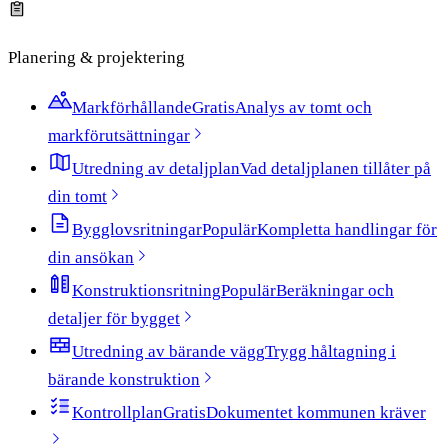
Planering & projektering
Markförhållande
Gratis
Analys av tomt och
markförutsättningar
Utredning av detaljplan
Vad detaljplanen tillåter på
din tomt
Bygglovsritningar
Populär
Kompletta handlingar för
din ansökan
Konstruktionsritning
Populär
Beräkningar och
detaljer för bygget
Utredning av bärande vägg
Trygg håltagning i
bärande konstruktion
Kontrollplan
Gratis
Dokumentet kommunen kräver