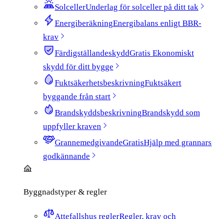
Solceller
Underlag för solceller på ditt tak
Energiberäkning
Energibalans enligt BBR-
krav
Färdigställandeskydd
Gratis
Ekonomiskt
skydd för ditt bygge
Fuktsäkerhetsbeskrivning
Fuktsäkert
byggande från start
Brandskyddsbeskrivning
Brandskydd som
uppfyller kraven
Grannemedgivande
Gratis
Hjälp med grannars
godkännande
Byggnadstyper & regler
Attefallshus regler
Regler, krav och