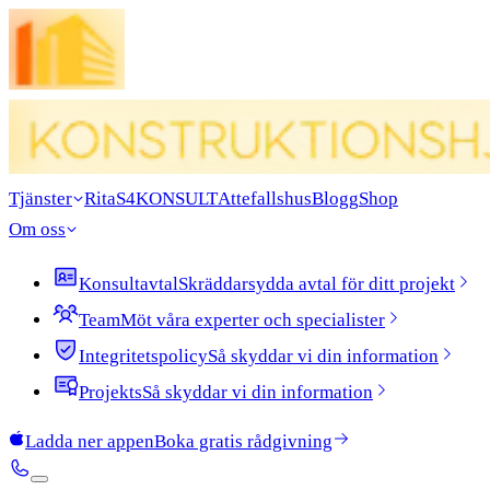
Tjänster
Rita
S4KONSULT
Attefallshus
Blogg
Shop
Om oss
Konsultavtal
Skräddarsydda avtal för ditt projekt
Team
Möt våra experter och specialister
Integritetspolicy
Så skyddar vi din information
Projekts
Så skyddar vi din information
Ladda ner appen
Boka gratis rådgivning