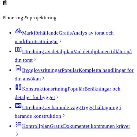
Planering & projektering
Markförhållande
Gratis
Analys av tomt och
markförutsättningar
Utredning av detaljplan
Vad detaljplanen tillåter på
din tomt
Bygglovsritningar
Populär
Kompletta handlingar för
din ansökan
Konstruktionsritning
Populär
Beräkningar och
detaljer för bygget
Utredning av bärande vägg
Trygg håltagning i
bärande konstruktion
Kontrollplan
Gratis
Dokumentet kommunen kräver