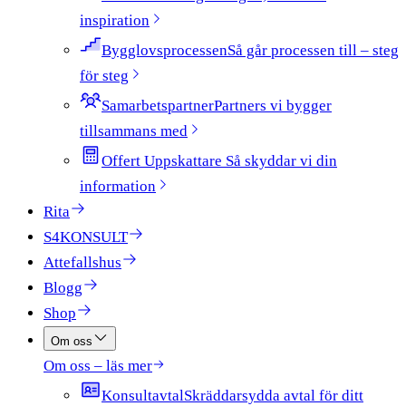
inspiration
Bygglovsprocessen
Så går processen till – steg
för steg
Samarbetspartner
Partners vi bygger
tillsammans med
Offert Uppskattare​​​​‌ ‍ ​‍​‍‌‍ ‌ ​‍‌‍‍‌‌‍‌ ‌‍‍‌‌‍ ‍​‍​‍​ ‍‍​‍​‍‌ ​ ‌‍​‌‌‍ ‍‌‍‍‌‌ ‌​‌ ‍‌​‍ ‍‌‍‍‌‌‍ ​‍​‍​‍ ​​‍​‍‌‍‍​‌ ​‍‌‍‌‌‌‍‌‍​‍​‍​ ‍‍​‍​‍​‍ ‌ ​ ‌ ‌​‌ ‌‌‌‍‌​‌‍‍‌‌‍ ​‍ ‌‍‍‌‌‍ ‍‌ ‌​‌‍‌‌‌‍ ‍‌ ‌​​‍ ‌‍‌‌‌‍‌​‌‍‍‌‌ ‌​​‍ ‌‍ ‌‌‍ ‌‍‌​‌‍‌‌​ ‌‌ ​​‌ ​‍‌‍‌‌‌ ​ ‌‍‌‌‌‍ ‍‌ ‌​‌‍​‌‌ ‌​‌‍‍‌‌‍ ‌‍ ‍​ ‍ ‌‍‍‌‌‍‌​​ ‌‌‍ ‍‌‍​‌‌ ‌‍‌‍‍‌‌‍‌ ‌‍​‌‌ ‌​‌‍‍‌‌‍ ‌‍ ‍‌‌​ ‌‍‌‌‌ ‌​‌ ‌​‌‍‍‌‌‍ ‍‌‍‌ ‌ ​ ​ ‍ ‌ ‌​‌ ‍‌‌ ​​‌‍‌‌​ ‌‌‍ ‍‌‍​‌‌ ‌‍‌‍‍‌‌‍‌ ‌‍​‌‌ ‌​‌‍‍‌‌‍ ‌‍ ‍‌‌​ ‌‍‌‌‌ ‌​‌ ‌​‌‍‍‌‌‍ ‍‌‍‌ ‌ ​ ​ ‍ ‌ ​​‌‍​‌‌ ‌​‌‍‍​​ ‌‌‍ ‌‌‍​‌‌‍‍‌‌‍ ‍‌​ ‌‌‍‌‌‌‍ ‍‌ ‌‌​‍‌‌​ ‌‌‌​​‍‌‌ ‌‍‍ ‌‍‌‌‌ ‍‌​‍‌‌​ ​ ‌​‌​​‍‌‌​ ​ ‌​‌​​‍‌‌​ ​‍​ ​‍‌ ​ ‌‍‌‌‌‍‌‌‌‍‌​​‍ ‌‌ ‍‌​‍‌‌​ ​‍​ ​‍​‍‌‌​ ‌‌‌​‌​​‍ ‍‌‍​ ‌‍‍​‌‍‍‌‌‍ ​‌‍‌​‌ ​‍‌‍‌‌‌‍ ‍​‍‌‌​ ‌‌‌​​‍‌‌ ‌‍‍ ‌‍‌‌‌ ‍‌​‍‌‌​ ​ ‌​‌​​‍‌‌​ ​ ‌​‌​​‍‌‌​ ​‍​ ​‍‌‍‌‍​ ​​‌‍‌​​ ‌‌​ ‌ ​ ‌‌‌‍​‌​ ​ ‌‍​‍​ ‌​‌‍​ ‌‍‌‌​‍‌‌​ ​‍​ ​‍​‍‌‌​ ‌‌‌​‌​​‍ ‍‌‍ ​‌‍‍‌‌‍ ‍‌‍‍ ​‍ ‍‌‍ ​‌‍​‌‌‍​‍‌‍‌‌‌‍ ​​ ‌‍​‍‌‍​‌‌ ​ ‌‍‌‌‌‌‌‌‌ ​‍‌‍ ​​ ‌​‍‌‌​ ​‍‌​‌‍‌ ​ ‌ ‌​‌ ‌‌‌‍‌​‌‍‍‌‌‍ ​‍‌‍‌‍‍‌‌‍‌​​ ‌‌‍ ‍‌‍​‌‌ ‌‍‌‍‍‌‌‍‌ ‌‍​‌‌ ‌​‌‍‍‌‌‍ ‌‍ ‍‌‌​ ‌‍‌‌‌ ‌​‌ ‌​‌‍‍‌‌‍ ‍‌‍‌ ‌ ​ ​‍‌‍‌ ‌​‌ ‍‌‌ ​​‌‍‌‌​ ‌‌‍ ‍‌‍​‌‌ ‌‍‌‍‍‌‌‍‌ ‌‍​‌‌ ‌​‌‍‍‌‌‍ ‌‍ ‍‌‌​ ‌‍‌‌‌ ‌​‌ ‌​‌‍‍‌‌‍ ‍‌‍‌ ‌ ​ ​‍‌‍‌ ​​‌‍​‌‌ ‌​‌‍‍​​ ‌‌‍ ‌‌‍​‌‌‍‍‌‌‍ ‍‌​ ‌‌‍‌‌‌‍ ‍‌ ‌‌​‍‌‌​ ‌‌‌​​‍‌‌ ‌‍‍ ‌‍‌‌‌ ‍‌​‍‌‌​ ​ ‌​‌​​‍‌‌​ ​ ‌​‌​​‍‌‌​ ​‍​ ​‍‌ ​ ‌‍‌‌‌‍‌‌‌‍‌​​‍ ‌‌ ‍‌​‍‌‌​ ​‍​ ​‍​‍‌‌​ ‌‌‌​‌​​‍ ‍‌‍​ ‌‍‍​‌‍‍‌‌‍ ​‌‍‌​‌ ​‍‌‍‌‌‌‍ ‍​‍‌‌​ ‌‌‌​​‍‌‌ ‌‍‍ ‌‍‌‌‌ ‍‌​‍‌‌​ ​ ‌​‌​​‍‌‌​ ​ ‌​‌​​‍‌‌​ ​‍​ ​‍‌‍‌‍​ ​​‌‍‌​​ ‌‌​ ‌ ​ ‌‌‌‍​‌​ ​ ‌‍​‍​ ‌​‌‍​ ‌‍‌‌​‍‌‌​ ​‍​ ​‍​‍‌‌​ ‌‌‌​‌​​‍ ‍‌‍ ​‌‍‍‌‌‍ ‍‌‍‍ ​‍ ‍‌‍ ​‌‍​‌‌‍​‍‌‍‌‌‌‍ ​​‍‌‍‌ ​​‌‍‌‌‌ ​‍‌ ​ ‌ ​​‌‍‌‌‌‍​ ‌ ‌​‌‍‍‌‌ ‌‍‌‍‌‌​ ‌‌ ​​‌ ‌‌‌‍​‍‌‍ ​‌‍‍‌‌ ​ ‌‍‍​‌‍‌‌‌‍‌​​‍​‍‌ ‌ ‍ ​‍​‍‌‍ ‌ ​‍‌‍‍‌‌‍‌ ‌‍‍‌‌‍ ‍​‍​‍​ ‍‍​‍​‍‌ ​ ‌‍​‌‌‍ ‍‌‍‍‌‌ ‌​‌ ‍‌​‍ ‍‌‍‍‌‌‍ ​‍​‍​‍ ​​‍​‍‌‍‍​‌ ​‍‌‍‌‌‌‍‌‍​‍​‍​ ‍‍​‍​‍​‍ ‌ ​ ‌ ‌​‌ ‌‌‌‍‌​‌‍‍‌‌‍ ​‍ ‌‍‍‌‌‍ ‍‌ ‌​‌‍‌‌‌‍ ‍‌ ‌​​‍ ‌‍‌‌‌‍‌​‌‍‍‌‌ ‌​​‍ ‌‍ ‌‌‍ ‌‍‌​‌‍‌‌​ ‌‌ ​​‌ ​‍‌‍‌‌‌ ​ ‌‍‌‌‌‍ ‍‌ ‌​‌‍​‌‌ ‌​‌‍‍‌‌‍ ‌‍ ‍​ ‍ ‌‍‍‌‌‍‌​​ ‌‌‍ ‍‌‍​‌‌ ‌‍‌‍‍‌‌‍‌ ‌‍​‌‌ ‌​‌‍‍‌‌‍ ‌‍ ‍‌‌​ ‌‍‌‌‌ ‌​‌ ‌​‌‍‍‌‌‍ ‍‌‍‌ ‌ ​ ​ ‍ ‌ ‌​‌ ‍‌‌ ​​‌‍‌‌​ ‌‌‍ ‍‌‍​‌‌ ‌‍‌‍‍‌‌‍‌ ‌‍​‌‌ ‌​‌‍‍‌‌‍ ‌‍ ‍‌‌​ ‌‍‌‌‌ ‌​‌ ‌​‌‍‍‌‌‍ ‍‌‍‌ ‌ ​ ​ ‍ ‌ ​​‌‍​‌‌ ‌​‌‍‍​​ ‌‌‍ ‌‌‍​‌‌‍‍‌‌‍ ‍‌​ ‌‌‍‌‌‌‍ ‍‌ ‌‌​‍‌‌​ ‌‌‌​​‍‌‌ ‌‍‍ ‌‍‌‌‌ ‍‌​‍‌‌​ ​ ‌​‌​​‍‌‌​ ​ ‌​‌​​‍‌‌​ ​‍​ ​‍‌ ​ ‌‍‌‌‌‍‌‌‌‍‌​​‍ ‌‌ ‍‌​‍‌‌​ ​‍​ ​‍​‍‌‌​ ‌‌‌​‌​​‍ ‍‌‍​ ‌‍‍​‌‍‍‌‌‍ ​‌‍‌​‌ ​‍‌‍‌‌‌‍ ‍​‍‌‌​ ‌‌‌​​‍‌‌ ‌‍‍ ‌‍‌‌‌ ‍‌​‍‌‌​ ​ ‌​‌​​‍‌‌​ ​ ‌​‌​​‍‌‌​ ​‍​ ​‍‌‍‌‍​ ​​‌‍‌​​ ‌‌​ ‌ ​ ‌‌‌‍​‌​ ​ ‌‍​‍​ ‌​‌‍​ ‌‍‌‌​‍‌‌​ ​‍​ ​‍​‍‌‌​ ‌‌‌​‌​​‍ ‍‌‍‌​‌‍‌‌‌ ​ ‌‍​ ‌ ​‍‌‍‍‌‌ ​​‌ ‌​‌‍‍‌‌‍ ‌‍ ‍​ ‌‍​‍‌‍​‌‌ ​ ‌‍‌‌‌‌‌‌‌ ​‍‌‍ ​​ ‌​‍‌‌​ ​‍‌​‌‍‌ ​ ‌ ‌​‌ ‌‌‌‍‌​‌‍‍‌‌‍ ​‍‌‍‌‍‍‌‌‍‌​​ ‌‌‍ ‍‌‍​‌‌ ‌‍‌‍‍‌‌‍‌ ‌‍​‌‌ ‌​‌‍‍‌‌‍ ‌‍ ‍‌‌​ ‌‍‌‌‌ ‌​‌ ‌​‌‍‍‌‌‍ ‍‌‍‌ ‌ ​ ​‍‌‍‌ ‌​‌ ‍‌‌ ​​‌‍‌‌​ ‌‌‍ ‍‌‍​‌‌ ‌‍‌‍‍‌‌‍‌ ‌‍​‌‌ ‌​‌‍‍‌‌‍ ‌‍ ‍‌‌​ ‌‍‌‌‌ ‌​‌ ‌​‌‍‍‌‌‍ ‍‌‍‌ ‌ ​ ​‍‌‍‌ ​​‌‍​‌‌ ‌​‌‍‍​​ ‌‌‍ ‌‌‍​‌‌‍‍‌‌‍ ‍‌​ ‌‌‍‌‌‌‍ ‍‌ ‌‌​‍‌‌​ ‌‌‌​​‍‌‌ ‌‍‍ ‌‍‌‌‌ ‍‌​‍‌‌​ ​ ‌​‌​​‍‌‌​ ​ ‌​‌​​‍‌‌​ ​‍​ ​‍‌ ​ ‌‍‌‌‌‍‌‌‌‍‌​​‍ ‌‌ ‍‌​‍‌‌​ ​‍​ ​‍​‍‌‌​ ‌‌‌​‌​​‍ ‍‌‍​ ‌‍‍​‌‍‍‌‌‍ ​‌‍‌​‌ ​‍‌‍‌‌‌‍ ‍​‍‌‌​ ‌‌‌​​‍‌‌ ‌‍‍ ‌‍‌‌‌ ‍‌​‍‌‌​ ​ ‌​‌​​‍‌‌​ ​ ‌​‌​​‍‌‌​ ​‍​ ​‍‌‍‌‍​ ​​‌‍‌​​ ‌‌​ ‌ ​ ‌‌‌‍​‌​ ​ ‌‍​‍​ ‌​‌‍​ ‌‍‌‌​‍‌‌​ ​‍​ ​‍​‍‌‌​ ‌‌‌​‌​​‍ ‍‌‍‌​‌‍‌‌‌ ​ ‌‍​ ‌ ​‍‌‍‍‌‌ ​​‌ ‌​‌‍‍‌‌‍ ‌‍ ‍​‍‌‍‌ ​​‌‍‌‌‌ ​‍‌ ​ ‌ ​​‌‍‌‌‌‍​ ‌ ‌​‌‍‍‌‌ ‌‍‌‍‌‌​ ‌‌ ​​‌ ‌‌‌‍​‍‌‍ ​‌‍‍‌‌ ​ ‌‍‍​‌‍‌‌‌‍‌​​‍​‍‌ ‌
Så skyddar vi din
information​​​​
Rita
S4KONSULT
Attefallshus
Blogg
Shop
Om oss
Om oss – läs mer
Konsultavtal
Skräddarsydda avtal för ditt