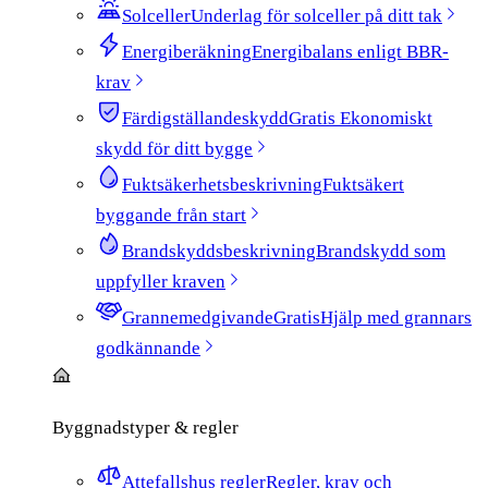
Solceller
Underlag för solceller på ditt tak
Energiberäkning
Energibalans enligt BBR-
krav
Färdigställandeskydd
Gratis
Ekonomiskt
skydd för ditt bygge
Fuktsäkerhetsbeskrivning
Fuktsäkert
byggande från start
Brandskyddsbeskrivning
Brandskydd som
uppfyller kraven
Grannemedgivande
Gratis
Hjälp med grannars
godkännande
Byggnadstyper & regler
Attefallshus regler
Regler, krav och