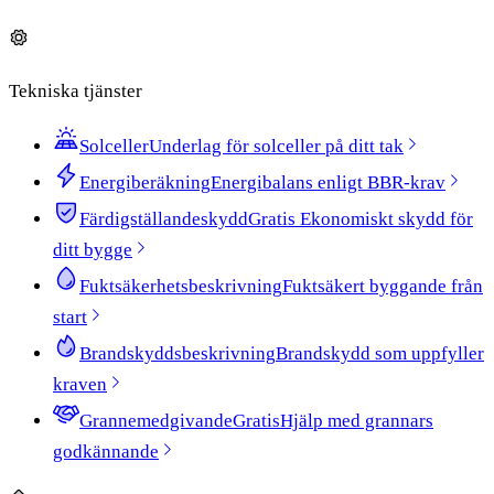
Tekniska tjänster
Solceller
Underlag för solceller på ditt tak
Energiberäkning
Energibalans enligt BBR-krav
Färdigställandeskydd
Gratis
Ekonomiskt skydd för
ditt bygge
Fuktsäkerhetsbeskrivning
Fuktsäkert byggande från
start
Brandskyddsbeskrivning
Brandskydd som uppfyller
kraven
Grannemedgivande
Gratis
Hjälp med grannars
godkännande