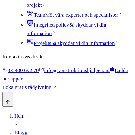
projekt
Team
Möt våra experter och specialister
Integritetspolicy
Så skyddar vi din
information
Projekts
Så skyddar vi din information
Kontakta oss direkt
08-400 692 79
info@konstruktionshjalpen.nu
Ladda
ner appen
Boka gratis rådgivning
Hem
Blogg