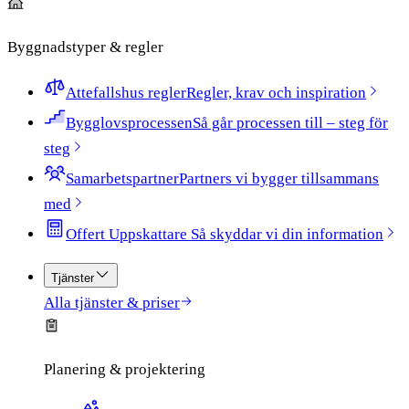
Byggnadstyper & regler
Attefallshus regler
Regler, krav och inspiration
Bygglovsprocessen
Så går processen till – steg för
steg
Samarbetspartner
Partners vi bygger tillsammans
med
Offert Uppskattare​​​​‌ ‍ ​‍​‍‌‍ ‌ ​‍‌‍‍‌‌‍‌ ‌‍‍‌‌‍ ‍​‍​‍​ ‍‍​‍​‍‌ ​ ‌‍​‌‌‍ ‍‌‍‍‌‌ ‌​‌ ‍‌​‍ ‍‌‍‍‌‌‍ ​‍​‍​‍ ​​‍​‍‌‍‍​‌ ​‍‌‍‌‌‌‍‌‍​‍​‍​ ‍‍​‍​‍​‍ ‌ ​ ‌ ‌​‌ ‌‌‌‍‌​‌‍‍‌‌‍ ​‍ ‌‍‍‌‌‍ ‍‌ ‌​‌‍‌‌‌‍ ‍‌ ‌​​‍ ‌‍‌‌‌‍‌​‌‍‍‌‌ ‌​​‍ ‌‍ ‌‌‍ ‌‍‌​‌‍‌‌​ ‌‌ ​​‌ ​‍‌‍‌‌‌ ​ ‌‍‌‌‌‍ ‍‌ ‌​‌‍​‌‌ ‌​‌‍‍‌‌‍ ‌‍ ‍​ ‍ ‌‍‍‌‌‍‌​​ ‌‌‍ ‍‌‍​‌‌ ‌‍‌‍‍‌‌‍‌ ‌‍​‌‌ ‌​‌‍‍‌‌‍ ‌‍ ‍‌‌​ ‌‍‌‌‌ ‌​‌ ‌​‌‍‍‌‌‍ ‍‌‍‌ ‌ ​ ​ ‍ ‌ ‌​‌ ‍‌‌ ​​‌‍‌‌​ ‌‌‍ ‍‌‍​‌‌ ‌‍‌‍‍‌‌‍‌ ‌‍​‌‌ ‌​‌‍‍‌‌‍ ‌‍ ‍‌‌​ ‌‍‌‌‌ ‌​‌ ‌​‌‍‍‌‌‍ ‍‌‍‌ ‌ ​ ​ ‍ ‌ ​​‌‍​‌‌ ‌​‌‍‍​​ ‌‌‍ ‌‌‍​‌‌‍‍‌‌‍ ‍‌​ ‌‌‍‌‌‌‍ ‍‌ ‌‌​‍‌‌​ ‌‌‌​​‍‌‌ ‌‍‍ ‌‍‌‌‌ ‍‌​‍‌‌​ ​ ‌​‌​​‍‌‌​ ​ ‌​‌​​‍‌‌​ ​‍​ ​‍‌ ​ ‌‍‌‌‌‍‌‌‌‍‌​​‍ ‌‌ ‍‌​‍‌‌​ ​‍​ ​‍​‍‌‌​ ‌‌‌​‌​​‍ ‍‌‍​ ‌‍‍​‌‍‍‌‌‍ ​‌‍‌​‌ ​‍‌‍‌‌‌‍ ‍​‍‌‌​ ‌‌‌​​‍‌‌ ‌‍‍ ‌‍‌‌‌ ‍‌​‍‌‌​ ​ ‌​‌​​‍‌‌​ ​ ‌​‌​​‍‌‌​ ​‍​ ​‍‌‍‌‍​ ​​‌‍‌​​ ‌‌​ ‌ ​ ‌‌‌‍​‌​ ​ ‌‍​‍​ ‌​‌‍​ ‌‍‌‌​‍‌‌​ ​‍​ ​‍​‍‌‌​ ‌‌‌​‌​​‍ ‍‌‍ ​‌‍‍‌‌‍ ‍‌‍‍ ​‍ ‍‌‍ ​‌‍​‌‌‍​‍‌‍‌‌‌‍ ​​ ‌‍​‍‌‍​‌‌ ​ ‌‍‌‌‌‌‌‌‌ ​‍‌‍ ​​ ‌​‍‌‌​ ​‍‌​‌‍‌ ​ ‌ ‌​‌ ‌‌‌‍‌​‌‍‍‌‌‍ ​‍‌‍‌‍‍‌‌‍‌​​ ‌‌‍ ‍‌‍​‌‌ ‌‍‌‍‍‌‌‍‌ ‌‍​‌‌ ‌​‌‍‍‌‌‍ ‌‍ ‍‌‌​ ‌‍‌‌‌ ‌​‌ ‌​‌‍‍‌‌‍ ‍‌‍‌ ‌ ​ ​‍‌‍‌ ‌​‌ ‍‌‌ ​​‌‍‌‌​ ‌‌‍ ‍‌‍​‌‌ ‌‍‌‍‍‌‌‍‌ ‌‍​‌‌ ‌​‌‍‍‌‌‍ ‌‍ ‍‌‌​ ‌‍‌‌‌ ‌​‌ ‌​‌‍‍‌‌‍ ‍‌‍‌ ‌ ​ ​‍‌‍‌ ​​‌‍​‌‌ ‌​‌‍‍​​ ‌‌‍ ‌‌‍​‌‌‍‍‌‌‍ ‍‌​ ‌‌‍‌‌‌‍ ‍‌ ‌‌​‍‌‌​ ‌‌‌​​‍‌‌ ‌‍‍ ‌‍‌‌‌ ‍‌​‍‌‌​ ​ ‌​‌​​‍‌‌​ ​ ‌​‌​​‍‌‌​ ​‍​ ​‍‌ ​ ‌‍‌‌‌‍‌‌‌‍‌​​‍ ‌‌ ‍‌​‍‌‌​ ​‍​ ​‍​‍‌‌​ ‌‌‌​‌​​‍ ‍‌‍​ ‌‍‍​‌‍‍‌‌‍ ​‌‍‌​‌ ​‍‌‍‌‌‌‍ ‍​‍‌‌​ ‌‌‌​​‍‌‌ ‌‍‍ ‌‍‌‌‌ ‍‌​‍‌‌​ ​ ‌​‌​​‍‌‌​ ​ ‌​‌​​‍‌‌​ ​‍​ ​‍‌‍‌‍​ ​​‌‍‌​​ ‌‌​ ‌ ​ ‌‌‌‍​‌​ ​ ‌‍​‍​ ‌​‌‍​ ‌‍‌‌​‍‌‌​ ​‍​ ​‍​‍‌‌​ ‌‌‌​‌​​‍ ‍‌‍ ​‌‍‍‌‌‍ ‍‌‍‍ ​‍ ‍‌‍ ​‌‍​‌‌‍​‍‌‍‌‌‌‍ ​​‍‌‍‌ ​​‌‍‌‌‌ ​‍‌ ​ ‌ ​​‌‍‌‌‌‍​ ‌ ‌​‌‍‍‌‌ ‌‍‌‍‌‌​ ‌‌ ​​‌ ‌‌‌‍​‍‌‍ ​‌‍‍‌‌ ​ ‌‍‍​‌‍‌‌‌‍‌​​‍​‍‌ ‌ ‍ ​‍​‍‌‍ ‌ ​‍‌‍‍‌‌‍‌ ‌‍‍‌‌‍ ‍​‍​‍​ ‍‍​‍​‍‌ ​ ‌‍​‌‌‍ ‍‌‍‍‌‌ ‌​‌ ‍‌​‍ ‍‌‍‍‌‌‍ ​‍​‍​‍ ​​‍​‍‌‍‍​‌ ​‍‌‍‌‌‌‍‌‍​‍​‍​ ‍‍​‍​‍​‍ ‌ ​ ‌ ‌​‌ ‌‌‌‍‌​‌‍‍‌‌‍ ​‍ ‌‍‍‌‌‍ ‍‌ ‌​‌‍‌‌‌‍ ‍‌ ‌​​‍ ‌‍‌‌‌‍‌​‌‍‍‌‌ ‌​​‍ ‌‍ ‌‌‍ ‌‍‌​‌‍‌‌​ ‌‌ ​​‌ ​‍‌‍‌‌‌ ​ ‌‍‌‌‌‍ ‍‌ ‌​‌‍​‌‌ ‌​‌‍‍‌‌‍ ‌‍ ‍​ ‍ ‌‍‍‌‌‍‌​​ ‌‌‍ ‍‌‍​‌‌ ‌‍‌‍‍‌‌‍‌ ‌‍​‌‌ ‌​‌‍‍‌‌‍ ‌‍ ‍‌‌​ ‌‍‌‌‌ ‌​‌ ‌​‌‍‍‌‌‍ ‍‌‍‌ ‌ ​ ​ ‍ ‌ ‌​‌ ‍‌‌ ​​‌‍‌‌​ ‌‌‍ ‍‌‍​‌‌ ‌‍‌‍‍‌‌‍‌ ‌‍​‌‌ ‌​‌‍‍‌‌‍ ‌‍ ‍‌‌​ ‌‍‌‌‌ ‌​‌ ‌​‌‍‍‌‌‍ ‍‌‍‌ ‌ ​ ​ ‍ ‌ ​​‌‍​‌‌ ‌​‌‍‍​​ ‌‌‍ ‌‌‍​‌‌‍‍‌‌‍ ‍‌​ ‌‌‍‌‌‌‍ ‍‌ ‌‌​‍‌‌​ ‌‌‌​​‍‌‌ ‌‍‍ ‌‍‌‌‌ ‍‌​‍‌‌​ ​ ‌​‌​​‍‌‌​ ​ ‌​‌​​‍‌‌​ ​‍​ ​‍‌ ​ ‌‍‌‌‌‍‌‌‌‍‌​​‍ ‌‌ ‍‌​‍‌‌​ ​‍​ ​‍​‍‌‌​ ‌‌‌​‌​​‍ ‍‌‍​ ‌‍‍​‌‍‍‌‌‍ ​‌‍‌​‌ ​‍‌‍‌‌‌‍ ‍​‍‌‌​ ‌‌‌​​‍‌‌ ‌‍‍ ‌‍‌‌‌ ‍‌​‍‌‌​ ​ ‌​‌​​‍‌‌​ ​ ‌​‌​​‍‌‌​ ​‍​ ​‍‌‍‌‍​ ​​‌‍‌​​ ‌‌​ ‌ ​ ‌‌‌‍​‌​ ​ ‌‍​‍​ ‌​‌‍​ ‌‍‌‌​‍‌‌​ ​‍​ ​‍​‍‌‌​ ‌‌‌​‌​​‍ ‍‌‍‌​‌‍‌‌‌ ​ ‌‍​ ‌ ​‍‌‍‍‌‌ ​​‌ ‌​‌‍‍‌‌‍ ‌‍ ‍​ ‌‍​‍‌‍​‌‌ ​ ‌‍‌‌‌‌‌‌‌ ​‍‌‍ ​​ ‌​‍‌‌​ ​‍‌​‌‍‌ ​ ‌ ‌​‌ ‌‌‌‍‌​‌‍‍‌‌‍ ​‍‌‍‌‍‍‌‌‍‌​​ ‌‌‍ ‍‌‍​‌‌ ‌‍‌‍‍‌‌‍‌ ‌‍​‌‌ ‌​‌‍‍‌‌‍ ‌‍ ‍‌‌​ ‌‍‌‌‌ ‌​‌ ‌​‌‍‍‌‌‍ ‍‌‍‌ ‌ ​ ​‍‌‍‌ ‌​‌ ‍‌‌ ​​‌‍‌‌​ ‌‌‍ ‍‌‍​‌‌ ‌‍‌‍‍‌‌‍‌ ‌‍​‌‌ ‌​‌‍‍‌‌‍ ‌‍ ‍‌‌​ ‌‍‌‌‌ ‌​‌ ‌​‌‍‍‌‌‍ ‍‌‍‌ ‌ ​ ​‍‌‍‌ ​​‌‍​‌‌ ‌​‌‍‍​​ ‌‌‍ ‌‌‍​‌‌‍‍‌‌‍ ‍‌​ ‌‌‍‌‌‌‍ ‍‌ ‌‌​‍‌‌​ ‌‌‌​​‍‌‌ ‌‍‍ ‌‍‌‌‌ ‍‌​‍‌‌​ ​ ‌​‌​​‍‌‌​ ​ ‌​‌​​‍‌‌​ ​‍​ ​‍‌ ​ ‌‍‌‌‌‍‌‌‌‍‌​​‍ ‌‌ ‍‌​‍‌‌​ ​‍​ ​‍​‍‌‌​ ‌‌‌​‌​​‍ ‍‌‍​ ‌‍‍​‌‍‍‌‌‍ ​‌‍‌​‌ ​‍‌‍‌‌‌‍ ‍​‍‌‌​ ‌‌‌​​‍‌‌ ‌‍‍ ‌‍‌‌‌ ‍‌​‍‌‌​ ​ ‌​‌​​‍‌‌​ ​ ‌​‌​​‍‌‌​ ​‍​ ​‍‌‍‌‍​ ​​‌‍‌​​ ‌‌​ ‌ ​ ‌‌‌‍​‌​ ​ ‌‍​‍​ ‌​‌‍​ ‌‍‌‌​‍‌‌​ ​‍​ ​‍​‍‌‌​ ‌‌‌​‌​​‍ ‍‌‍‌​‌‍‌‌‌ ​ ‌‍​ ‌ ​‍‌‍‍‌‌ ​​‌ ‌​‌‍‍‌‌‍ ‌‍ ‍​‍‌‍‌ ​​‌‍‌‌‌ ​‍‌ ​ ‌ ​​‌‍‌‌‌‍​ ‌ ‌​‌‍‍‌‌ ‌‍‌‍‌‌​ ‌‌ ​​‌ ‌‌‌‍​‍‌‍ ​‌‍‍‌‌ ​ ‌‍‍​‌‍‌‌‌‍‌​​‍​‍‌ ‌
Så skyddar vi din information​​​​
Tjänster
Alla tjänster & priser
Planering & projektering