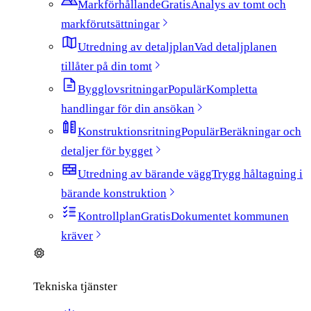
Markförhållande
Gratis
Analys av tomt och
markförutsättningar
Utredning av detaljplan
Vad detaljplanen
tillåter på din tomt
Bygglovsritningar
Populär
Kompletta
handlingar för din ansökan
Konstruktionsritning
Populär
Beräkningar och
detaljer för bygget
Utredning av bärande vägg
Trygg håltagning i
bärande konstruktion
Kontrollplan
Gratis
Dokumentet kommunen
kräver
Tekniska tjänster