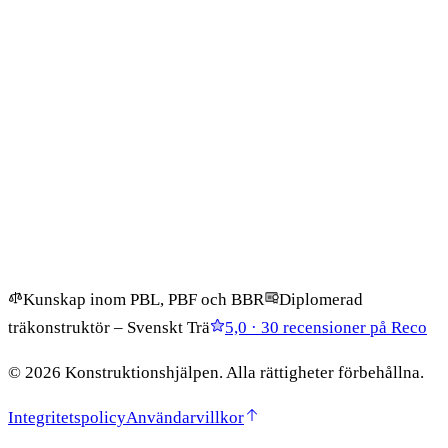
Kontakt
Kontakt
info@konstruktionshjalpen.nu
08-400 692 79
Kistaängsgatan 11, 164 56 Kista, Sweden
Kunskap inom PBL, PBF och BBR
Diplomerad
träkonstruktör – Svenskt Trä
5,0 · 30 recensioner på Reco
©
2026
Konstruktionshjälpen
.
Alla rättigheter förbehållna.
Integritetspolicy
Användarvillkor